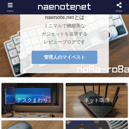
menu
share
naenote.netとは
ミニマルで機能美な
ガジェットを追求する
レビューブログです
管理人のマイベスト
デスクまわり
ネット環境