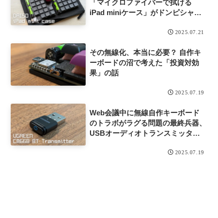
「マイクロファイバーで拭ける
iPad miniケース」がドンピシャだ
った
2025.07.21
その無線化、本当に必要？ 自作キ
ーボードの沼で考えた「投資対効
果」の話
2025.07.19
Web会議中に無線自作キーボード
のトラボがラグる問題の最終兵器、
USBオーディオトランスミッター
UGREEN CM668を試す
2025.07.19