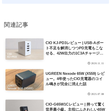
関連記事
CIO KJ-PD3レビュー | USB-Aポー
ト不足を解消しつつPD充電もこな
せる、42W出力の1C3Aチャージャ
ー
2020.11.11
UGREEN Nexode 65W (X559) レビ
ュー。4年使ったCIO充電器のコイ
ル鳴きが完全に消えた話
2025.07.08
CIO-G65W1Cレビュー | 持って驚く
世界最小級。主役にふさわしい65W