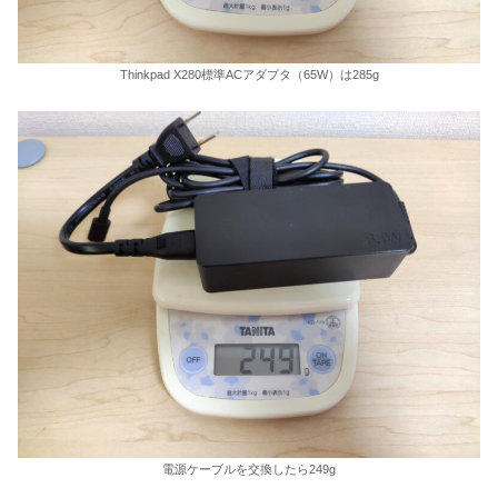
Thinkpad X280標準ACアダプタ（65W）は285g
電源ケーブルを交換したら249g