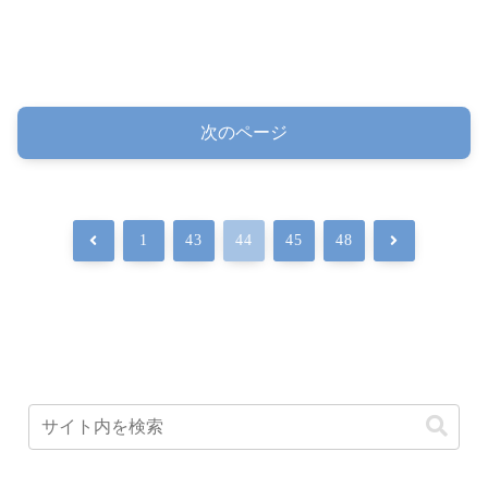
次のページ
前
次
1
43
44
45
48
へ
へ