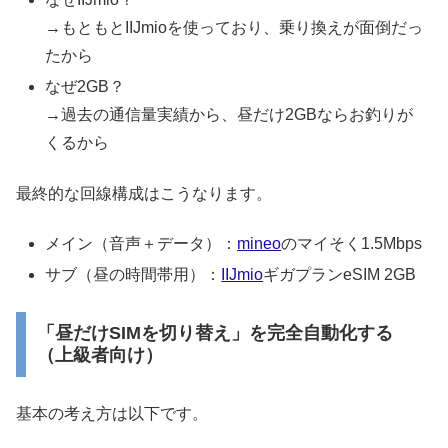
→もともとIIJmioを使っており、乗り換えが面倒だっ
たから
なぜ2GB？
→過去の通信量実績から、昼だけ2GBならお釣りが
くるから
最終的な回線構成はこうなります。
メイン（音声＋データ）：
mineo
のマイそく1.5Mbps
サブ（昼の時間帯用）：
IIJmio
ギガプランeSIM 2GB
「昼だけSIMを切り替え」を完全自動化する
（上級者向け）
基本の考え方は以下です。