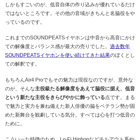
しかもすごいのが、低音自体の作り込みが優れているだけ
ではないところです。その他の音域がきちんと名脇役をや
っているのです。
これまでのSOUNDPEATSイヤホンは中音から高音にかけ
ての解像度とバランス感が最大の売りでした。
過去数年
SOUNDPEATSイヤホンを使い続けてきた結果
のぼくとし
ての解釈です。
もちろんAir4 Proでもその魅力は現役なのですが、意外な
のが、そんな
主役級たる解像度をあえて脇役に据え、低音
という新たな主役をきらびやかに飾っている
点です。まる
で魅力と実力を兼ね備えた新人俳優の脇をベテラン勢が固
めた新舞台を観劇している気分。すべては心を打つ低音の
ために。
こういった特徴のため、Lo-Fi Hiphopなどチルアウト系や