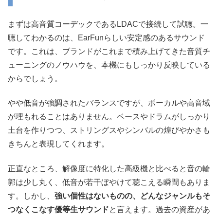
まずは高音質コーデックであるLDACで接続して試聴。一
聴してわかるのは、EarFunらしい安定感のあるサウンド
です。これは、ブランドがこれまで積み上げてきた音質チ
ューニングのノウハウを、本機にもしっかり反映している
からでしょう。
やや低音が強調されたバランスですが、ボーカルや高音域
が埋もれることはありません。ベースやドラムがしっかり
土台を作りつつ、ストリングスやシンバルの煌びやかさも
きちんと表現してくれます。
正直なところ、解像度に特化した高級機と比べると音の輪
郭は少し丸く、低音が若干ぼやけて聴こえる瞬間もありま
す。しかし、
強い個性はないものの、どんなジャンルもそ
つなくこなす優等生サウンド
と言えます。過去の資産があ