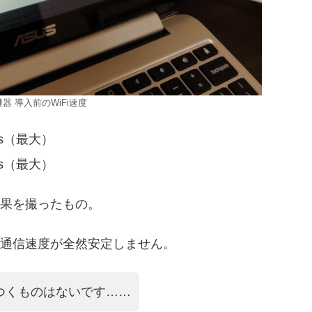
器 導入前のWiFi速度
s（最大）
s（最大）
果を撮ったもの。
通信速度が全然安定しません。
つくものはないです……