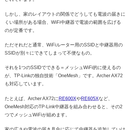
しかし、家のレイアウトの関係でどうしても電波の届きに
くい場所がある場合、WiFi中継器で電波の範囲を広げる
のが定番です。
ただそれだと通常、WiFiルーター用のSSIDと中継器用の
SSIDが別々にできてしまって不便なもの。
それを1つのSSIDでできる＝メッシュWiFi的に使えるの
が、TP-Linkの独自技術「OneMesh」です。Archer AX72
も対応しています。
たとえば、Archer AX72に
RE600X
や
RE605X
など、
OneMesh対応のTP-Link中継器を組み合わせると、その2
つでメッシュWiFiが組めます。
家の広さや電波の届き具合に応じて中継器を追加していけ