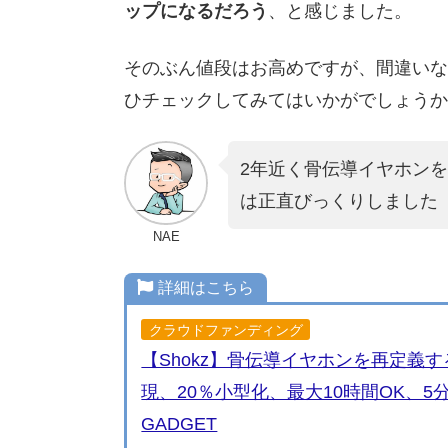
ップになるだろう
、と感じました。
そのぶん値段はお高めですが、間違いな
ひチェックしてみてはいかがでしょうか
2年近く骨伝導イヤホンを使
は正直びっくりしました
NAE
詳細はこちら
クラウドファンディング
【Shokz】骨伝導イヤホンを再定義する 
現、20％小型化、最大10時間OK、5分
GADGET