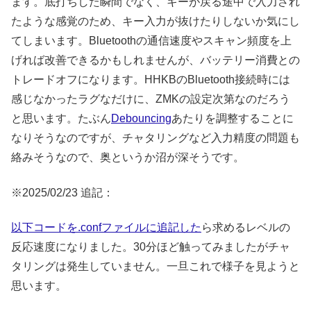
ます。底打ちした瞬間でなく、キーが戻る途中で入力され
たような感覚のため、キー入力が抜けたりしないか気にし
てしまいます。Bluetoothの通信速度やスキャン頻度を上
げれば改善できるかもしれませんが、バッテリー消費との
トレードオフになります。HHKBのBluetooth接続時には
感じなかったラグなだけに、ZMKの設定次第なのだろう
と思います。たぶん
Debouncing
あたりを調整することに
なりそうなのですが、チャタリングなど入力精度の問題も
絡みそうなので、奥というか沼が深そうです。
※2025/02/23 追記：
以下コードを.confファイルに追記した
ら求めるレベルの
反応速度になりました。30分ほど触ってみましたがチャ
タリングは発生していません。一旦これで様子を見ようと
思います。