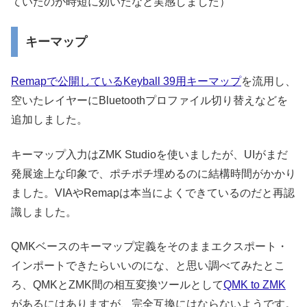
ていたのが時短に効いたなと実感しました）
キーマップ
Remapで公開しているKeyball 39用キーマップ
を流用し、
空いたレイヤーにBluetoothプロファイル切り替えなどを
追加しました。
キーマップ入力はZMK Studioを使いましたが、UIがまだ
発展途上な印象で、ポチポチ埋めるのに結構時間がかかり
ました。VIAやRemapは本当によくできているのだと再認
識しました。
QMKベースのキーマップ定義をそのままエクスポート・
インポートできたらいいのにな、と思い調べてみたとこ
ろ、QMKとZMK間の相互変換ツールとして
QMK to ZMK
があるにはありますが、完全互換にはならないようです。