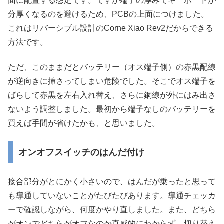
面に配置する想定です。ですが端子の厚みでキーボードが
分厚くなるのを避けるため、PCBの上面につけました。
これはリバーシブル設計のCorne Xiao Rev2だからできる
方法です。
ただ、このままだとバッテリー（オス端子側）の赤黒配線
が逆向きに挿さってしまい危険でした。そこでオス端子を
ばらして赤黒を左右入れ替え、さらに銅線が外にはみ出さ
ないよう調整しました。最初から端子なしのバッテリーを
買えば手間が省けたかも、と思いました。
オンオフスイッチのはんだ付け
接合部分がとにかく小さいので、はんだが乗ったと思って
も導通していないことがたびたびあります。導通チェッカ
ーで確認しながら、何度かやり直しました。また、どちら
がオンでどちらがオフなのか直感的にわからず、切り替え