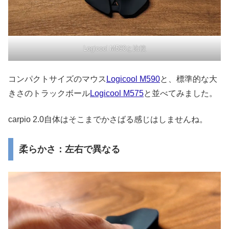
Logicool M590と比較
コンパクトサイズのマウス
Logicool M590
と、標準的な大
きさのトラックボール
Logicool M575
と並べてみました。
carpio 2.0自体はそこまでかさばる感じはしませんね。
柔らかさ：左右で異なる