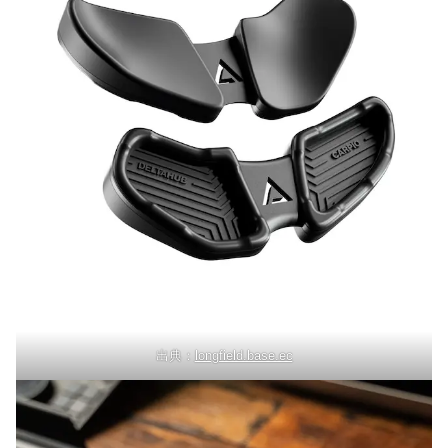
出典：
longfield.base.ec