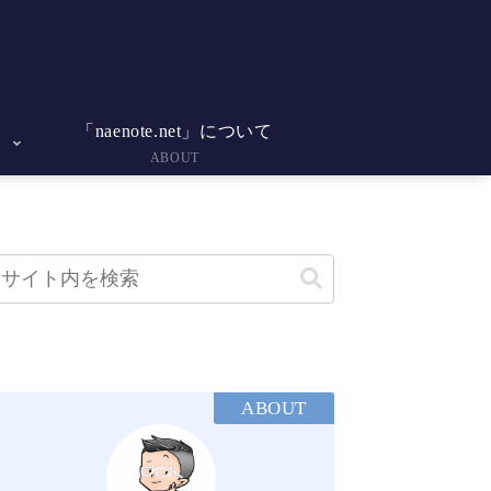
「naenote.net」について
ABOUT
ABOUT