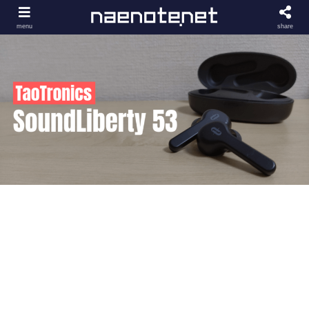
menu
share